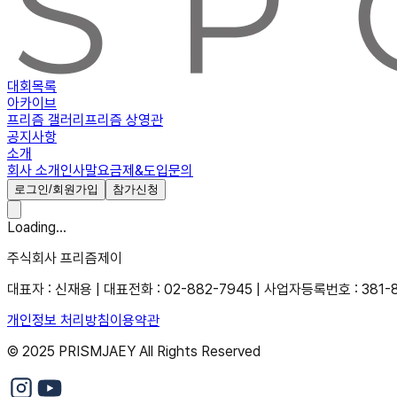
대회목록
아카이브
프리즘 갤러리
프리즘 상영관
공지사항
소개
회사 소개
인사말
요금제&도입문의
로그인/회원가입
참가신청
Loading...
주식회사 프리즘제이
대표자 : 신재용 | 대표전화 : 02-882-7945 | 사업자등록번호 : 381-
개인정보 처리방침
이용약관
© 2025 PRISMJAEY All Rights Reserved